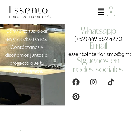
0
Whatsapp
Convierte tus ideas
(+52) 449 582 4270
en
.
espacios reales
Email
Contáctanos y
essentointeriorismo@gm
diseñemos juntos el
Síguenos en
proyecto que tu
redes sociales
hogar merece.