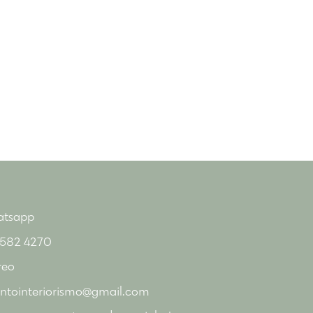
tsapp
 582 4270
reo
entointeriorismo@gmail.com