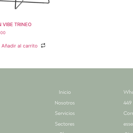
N VIBE TRINEO
.00
Añadir al carrito
Inicio
Wha
Nosotros
449
Servicios
Cor
Sectores
ess