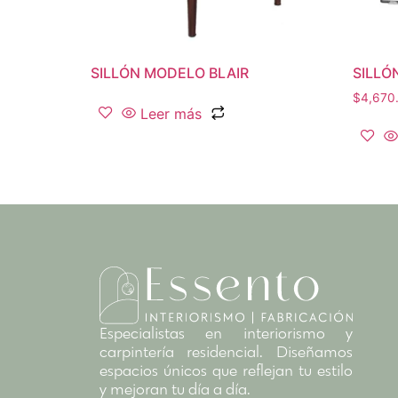
SILLÓN MODELO BLAIR
SILLÓ
$
4,670
Leer más
Especialistas en interiorismo y
carpintería residencial. Diseñamos
espacios únicos que reflejan tu estilo
y mejoran tu día a día.